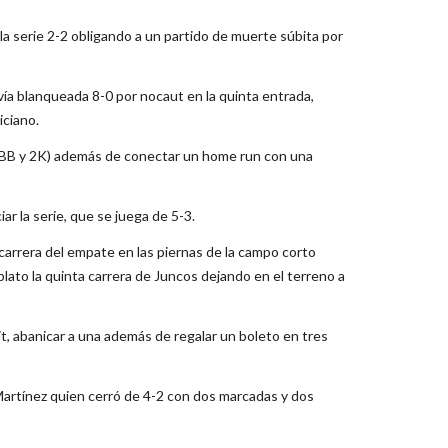
a serie 2-2 obligando a un partido de muerte súbita por
 vía blanqueada 8-0 por nocaut en la quinta entrada,
iciano.
, 4BB y 2K) además de conectar un home run con una
r la serie, que se juega de 5-3.
a carrera del empate en las piernas de la campo corto
plato la quinta carrera de Juncos dejando en el terreno a
it, abanicar a una además de regalar un boleto en tres
Martínez quien cerró de 4-2 con dos marcadas y dos