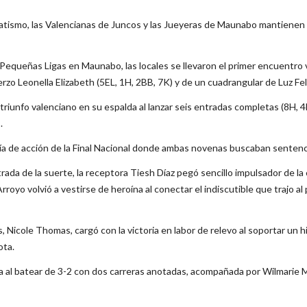
tismo, las Valencianas de Juncos y las Jueyeras de Maunabo mantienen l
 de Pequeñas Ligas en Maunabo, las locales se llevaron el primer encuentro
rzo Leonella Elizabeth (5EL, 1H, 2BB, 7K) y de un cuadrangular de Luz Fel
triunfo valenciano en su espalda al lanzar seis entradas completas (8H
.
ía de acción de la Final Nacional donde ambas novenas buscaban sentencia
 entrada de la suerte, la receptora Tiesh Díaz pegó sencillo impulsador de l
oyo volvió a vestirse de heroína al conectar el indiscutible que trajo al 
 Nicole Thomas, cargó con la victoria en labor de relevo al soportar un h
ota.
iva al batear de 3-2 con dos carreras anotadas, acompañada por Wilmarie 