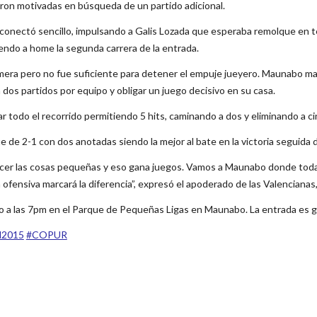
ron motivadas en búsqueda de un partido adicional.
iano conectó sencillo, impulsando a Galis Lozada que esperaba remolque en
ayendo a home la segunda carrera de la entrada.
mera pero no fue suficiente para detener el empuje jueyero. Maunabo marc
a dos partidos por equipo y obligar un juego decisivo en su casa.
ar todo el recorrido permitiendo 5 hits, caminando a dos y eliminando a ci
ue de 2-1 con dos anotadas siendo la mejor al bate en la victoria seguida 
cer las cosas pequeñas y eso gana juegos. Vamos a Maunabo donde toda 
fensiva marcará la diferencia”, expresó el apoderado de las Valencianas, 
o a las 7pm en el Parque de Pequeñas Ligas en Maunabo. La entrada es gr
al2015‬
‪#‎COPUR‬