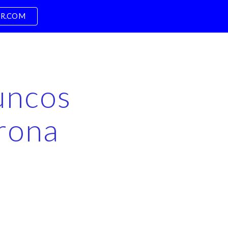
PR.COM
ion
uncos
rona