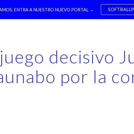
SOFTBALL
MOS. ENTRA A NUESTRO NUEVO PORTAL →
ip to main content
Skip to navigat
juego decisivo J
aunabo por la co