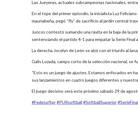
Las Jueyeras, actuales subcampeonas nacionales, entra
En el tope del primer episodio, la inicialista Luz Felic
maunabeña, pegó “fly” de sacrificio al jardín central tr
Juncos contestó sumando una rayita en la baja de la pri
sentenciando el partido 4-1 para empatar la Serie Final 
La derecha Jocelyn de León se alzó con el triunfo al lanz
Galis Lozada, campo corto de la selección nacional, se f
“Esto es un juego de ajustes. Estamos enfocados en ha
sus lanzamientos en cuatro juegos diferentes y nuestra o
El juego decisivo será este próximo sábado 29 de agost
‪#‎Fedesoftpr‬
‪#‎PURsoftball‬
‪#‎SoftballSuperior‬
‪#‎SerieFin